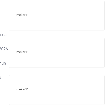
mekar11
tens
 2026
mekar11
enuh
k
a
mekar11