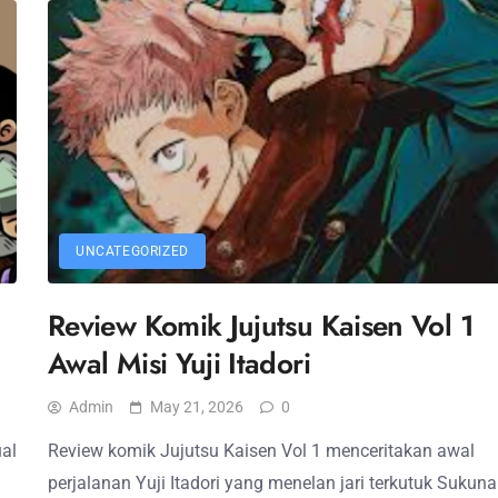
UNCATEGORIZED
u
Review Komik Jujutsu Kaisen Vol 1
Awal Misi Yuji Itadori
Admin
May 21, 2026
0
al
Review komik Jujutsu Kaisen Vol 1 menceritakan awal
perjalanan Yuji Itadori yang menelan jari terkutuk Sukun