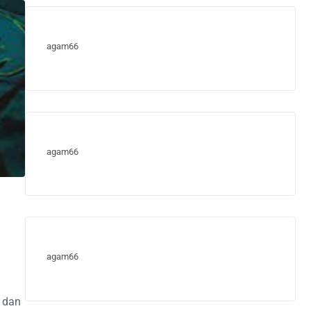
agam66
agam66
agam66
a dan