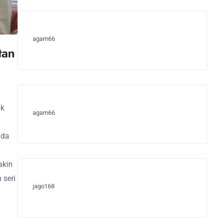
agam66
tan
ik
agam66
ada
akin
 seri
jago168