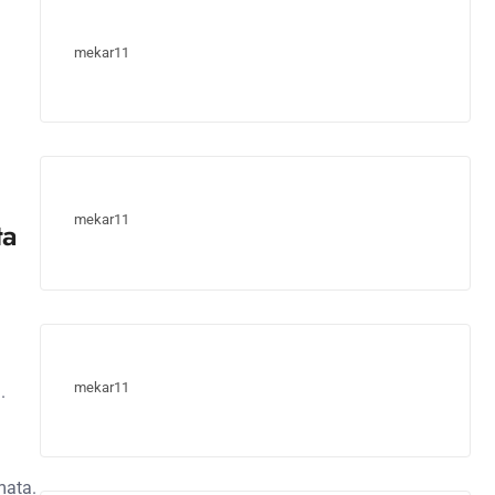
mekar11
mekar11
ta
mekar11
.
mata.