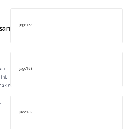
san
jago168
kap
jago168
ini,
makin
.
jago168