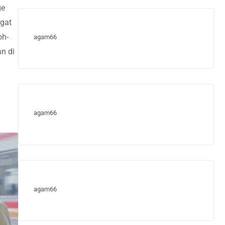
ge
ngat
oh-
agam66
an di
agam66
agam66