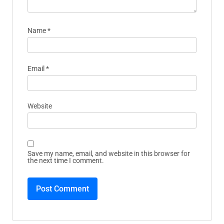
Name
*
Email
*
Website
Save my name, email, and website in this browser for
the next time I comment.