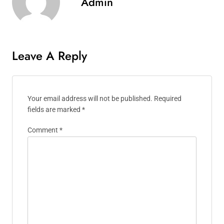
Admin
Leave A Reply
Your email address will not be published.
Required
fields are marked
*
Comment
*