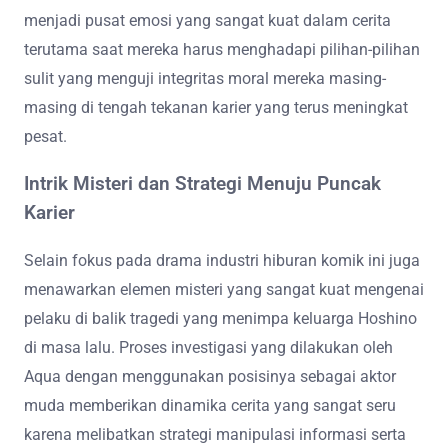
menjadi pusat emosi yang sangat kuat dalam cerita
terutama saat mereka harus menghadapi pilihan-pilihan
sulit yang menguji integritas moral mereka masing-
masing di tengah tekanan karier yang terus meningkat
pesat.
Intrik Misteri dan Strategi Menuju Puncak
Karier
Selain fokus pada drama industri hiburan komik ini juga
menawarkan elemen misteri yang sangat kuat mengenai
pelaku di balik tragedi yang menimpa keluarga Hoshino
di masa lalu. Proses investigasi yang dilakukan oleh
Aqua dengan menggunakan posisinya sebagai aktor
muda memberikan dinamika cerita yang sangat seru
karena melibatkan strategi manipulasi informasi serta