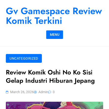
Skip to content
Gv Gamespace Review
Komik Terkini
MENU
UNCATEGORIZED
Review Komik Oshi No Ko Sisi
Gelap Industri Hiburan Jepang
March 26, 2026
Admin
0