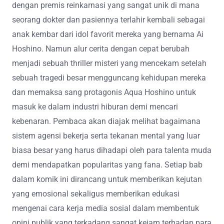
dengan premis reinkarnasi yang sangat unik di mana
seorang dokter dan pasiennya terlahir kembali sebagai
anak kembar dari idol favorit mereka yang bernama Ai
Hoshino. Namun alur cerita dengan cepat berubah
menjadi sebuah thriller misteri yang mencekam setelah
sebuah tragedi besar mengguncang kehidupan mereka
dan memaksa sang protagonis Aqua Hoshino untuk
masuk ke dalam industri hiburan demi mencari
kebenaran. Pembaca akan diajak melihat bagaimana
sistem agensi bekerja serta tekanan mental yang luar
biasa besar yang harus dihadapi oleh para talenta muda
demi mendapatkan popularitas yang fana. Setiap bab
dalam komik ini dirancang untuk memberikan kejutan
yang emosional sekaligus memberikan edukasi
mengenai cara kerja media sosial dalam membentuk
opini publik yang terkadang sangat kejam terhadap para