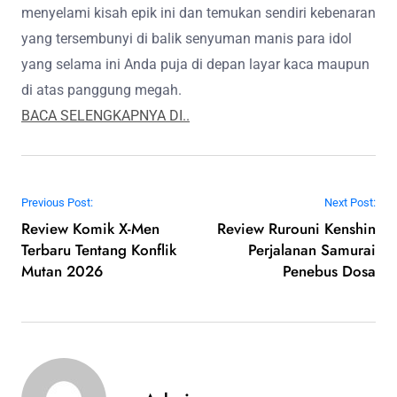
menyelami kisah epik ini dan temukan sendiri kebenaran
yang tersembunyi di balik senyuman manis para idol
yang selama ini Anda puja di depan layar kaca maupun
di atas panggung megah.
BACA SELENGKAPNYA DI..
Post navigation
Previous Post:
Next Post:
Review Komik X-Men
Review Rurouni Kenshin
Terbaru Tentang Konflik
Perjalanan Samurai
Mutan 2026
Penebus Dosa