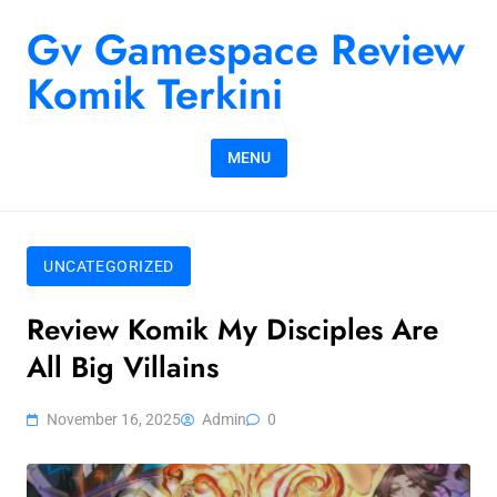
Skip to content
Gv Gamespace Review
Komik Terkini
MENU
UNCATEGORIZED
Review Komik My Disciples Are
All Big Villains
November 16, 2025
Admin
0