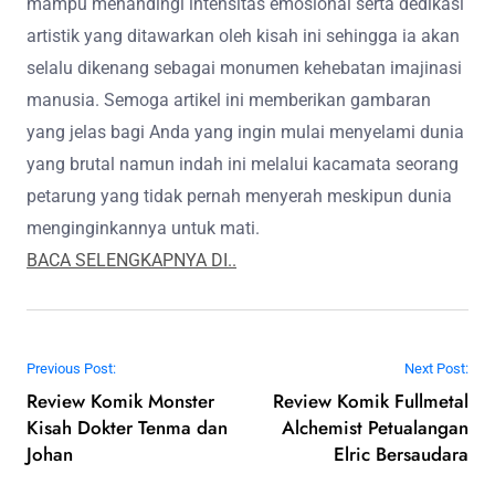
mampu menandingi intensitas emosional serta dedikasi
artistik yang ditawarkan oleh kisah ini sehingga ia akan
selalu dikenang sebagai monumen kehebatan imajinasi
manusia. Semoga artikel ini memberikan gambaran
yang jelas bagi Anda yang ingin mulai menyelami dunia
yang brutal namun indah ini melalui kacamata seorang
petarung yang tidak pernah menyerah meskipun dunia
menginginkannya untuk mati.
BACA SELENGKAPNYA DI..
Post navigation
Previous Post:
Next Post:
Review Komik Monster
Review Komik Fullmetal
Kisah Dokter Tenma dan
Alchemist Petualangan
Johan
Elric Bersaudara