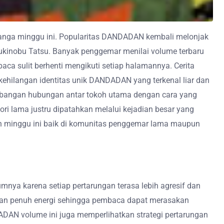
anga minggu ini. Popularitas DANDADAN kembali melonjak
Yukinobu Tatsu. Banyak penggemar menilai volume terbaru
a sulit berhenti mengikuti setiap halamannya. Cerita
 kehilangan identitas unik DANDADAN yang terkenal liar dan
embangan hubungan antar tokoh utama dengan cara yang
ri lama justru dipatahkan melalui kejadian besar yang
an minggu ini baik di komunitas penggemar lama maupun
mnya karena setiap pertarungan terasa lebih agresif dan
l dan penuh energi sehingga pembaca dapat merasakan
DADAN volume ini juga memperlihatkan strategi pertarungan