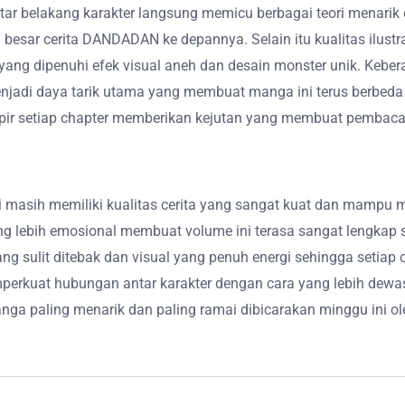
tar belakang karakter langsung memicu berbagai teori menari
ah besar cerita DANDADAN ke depannya. Selain itu kualitas il
r yang dipenuhi efek visual aneh dan desain monster unik. Ke
enjadi daya tarik utama yang membuat manga ini terus berbeda
mpir setiap chapter memberikan kejutan yang membuat pembaca 
 masih memiliki kualitas cerita yang sangat kuat dan mamp
yang lebih emosional membuat volume ini terasa sangat leng
ang sulit ditebak dan visual yang penuh energi sehingga setiap
mperkuat hubungan antar karakter dengan cara yang lebih de
ga paling menarik dan paling ramai dibicarakan minggu ini o