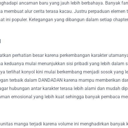
menghadapi ancaman baru yang jauh lebih berbahaya. Banyak 
a membuat alur cerita terasa kacau. Justru perpaduan eleme
aat ini populer. Ketegangan yang dibangun dalam setiap chapt
l
kan perhatian besar karena perkembangan karakter utamanya 
keduanya mulai menunjukkan sisi pribadi yang lebih dalam s
 terlihat konyol kini mulai berkembang menjadi sosok yang l
egan terbaik dalam DANDADAN karena mampu memberikan dampa
gar hubungan antar karakter terasa lebih alami dan mudah d
alaman emosional yang lebih kuat sehingga banyak pembaca mer
itas manga terjadi karena volume ini menghadirkan banyak kej