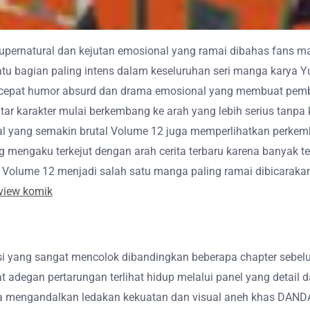
ernatural dan kejutan emosional yang ramai dibahas fans m
atu bagian paling intens dalam keseluruhan seri manga karya 
 cepat humor absurd dan drama emosional yang membuat pembac
ntar karakter mulai berkembang ke arah yang lebih serius tanpa
ural yang semakin brutal Volume 12 juga memperlihatkan perk
mengaku terkejut dengan arah cerita terbaru karena banyak teo
 Volume 12 menjadi salah satu manga paling ramai dibicarak
view komik
si yang sangat mencolok dibandingkan beberapa chapter sebelu
 adegan pertarungan terlihat hidup melalui panel yang detai
hanya mengandalkan ledakan kekuatan dan visual aneh khas DAN