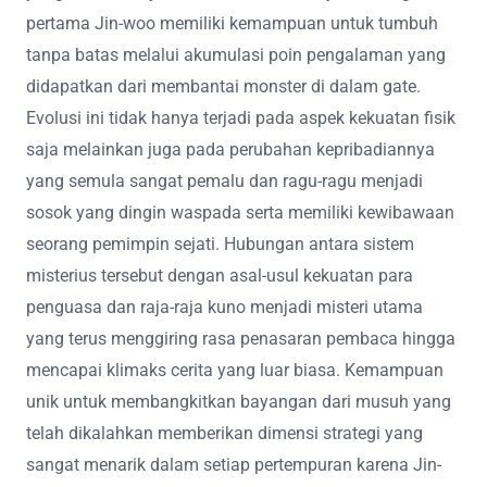
pertama Jin-woo memiliki kemampuan untuk tumbuh
tanpa batas melalui akumulasi poin pengalaman yang
didapatkan dari membantai monster di dalam gate.
Evolusi ini tidak hanya terjadi pada aspek kekuatan fisik
saja melainkan juga pada perubahan kepribadiannya
yang semula sangat pemalu dan ragu-ragu menjadi
sosok yang dingin waspada serta memiliki kewibawaan
seorang pemimpin sejati. Hubungan antara sistem
misterius tersebut dengan asal-usul kekuatan para
penguasa dan raja-raja kuno menjadi misteri utama
yang terus menggiring rasa penasaran pembaca hingga
mencapai klimaks cerita yang luar biasa. Kemampuan
unik untuk membangkitkan bayangan dari musuh yang
telah dikalahkan memberikan dimensi strategi yang
sangat menarik dalam setiap pertempuran karena Jin-