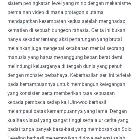
sistem peningkatan level yang mirip dengan mekanisme
permainan video di mana protagonis utama
mendapatkan kesempatan kedua setelah menghadapi
kematian di sebuah dungeon rahasia. Cerita ini bukan
hanya sekadar tentang aksi pertarungan yang brutal
melainkan juga mengenai ketabahan mental seorang
manusia yang harus menanggung beban berat demi
melindungi keluarganya di tengah dunia yang penuh
dengan monster berbahaya. Keberhasilan seri ini terletak
pada kemampuannya untuk membangun ketegangan
yang konsisten serta memberikan rasa kepuasan
kepada pembaca setiap kali Jin-woo berhasil
melampaui batas kemampuannya yang lama. Dengan
kualitas visual yang sangat tinggi serta alur cerita yang
padat tanpa banyak basa-basi yang membosankan Solo
Leveling berhasil menempatkan dirinya sebagai salah