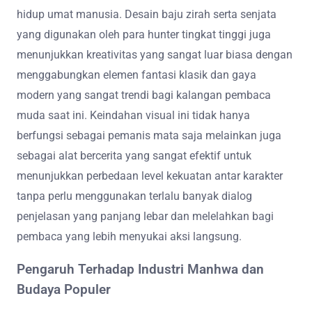
hidup umat manusia. Desain baju zirah serta senjata
yang digunakan oleh para hunter tingkat tinggi juga
menunjukkan kreativitas yang sangat luar biasa dengan
menggabungkan elemen fantasi klasik dan gaya
modern yang sangat trendi bagi kalangan pembaca
muda saat ini. Keindahan visual ini tidak hanya
berfungsi sebagai pemanis mata saja melainkan juga
sebagai alat bercerita yang sangat efektif untuk
menunjukkan perbedaan level kekuatan antar karakter
tanpa perlu menggunakan terlalu banyak dialog
penjelasan yang panjang lebar dan melelahkan bagi
pembaca yang lebih menyukai aksi langsung.
Pengaruh Terhadap Industri Manhwa dan
Budaya Populer