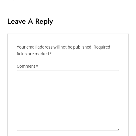
Leave A Reply
Your email address will not be published.
Required
fields are marked
*
Comment
*