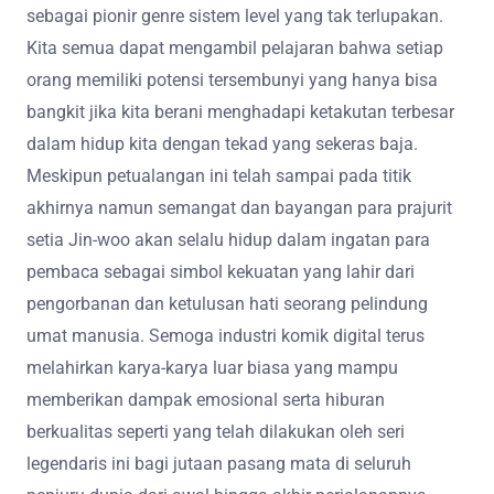
sebagai pionir genre sistem level yang tak terlupakan.
Kita semua dapat mengambil pelajaran bahwa setiap
orang memiliki potensi tersembunyi yang hanya bisa
bangkit jika kita berani menghadapi ketakutan terbesar
dalam hidup kita dengan tekad yang sekeras baja.
Meskipun petualangan ini telah sampai pada titik
akhirnya namun semangat dan bayangan para prajurit
setia Jin-woo akan selalu hidup dalam ingatan para
pembaca sebagai simbol kekuatan yang lahir dari
pengorbanan dan ketulusan hati seorang pelindung
umat manusia. Semoga industri komik digital terus
melahirkan karya-karya luar biasa yang mampu
memberikan dampak emosional serta hiburan
berkualitas seperti yang telah dilakukan oleh seri
legendaris ini bagi jutaan pasang mata di seluruh