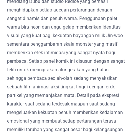
mendiang Dubu dan studio Redice yang berhasil
menghidupkan setiap adegan pertarungan dengan
sangat dinamis dan penuh warna. Penggunaan palet
warna biru neon dan ungu gelap memberikan identitas
visual yang kuat bagi kekuatan bayangan milik Jin-woo
sementara penggambaran skala monster yang masif
memberikan efek intimidasi yang sangat nyata bagi
pembaca. Setiap panel komik ini disusun dengan sangat
teliti untuk menciptakan alur gerakan yang halus
sehingga pembaca seolah-olah sedang menyaksikan
sebuah film animasi aksi tingkat tinggi dengan efek
partikel yang memanjakan mata. Detail pada ekspresi
karakter saat sedang terdesak maupun saat sedang
mengeluarkan kekuatan penuh memberikan kedalaman
emosional yang membuat setiap pertarungan terasa
memiliki taruhan yang sangat besar bagi kelangsungan