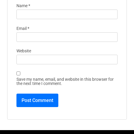
Name
*
Email
*
Website
Save my name, email, and website in this browser for
the next time I comment.