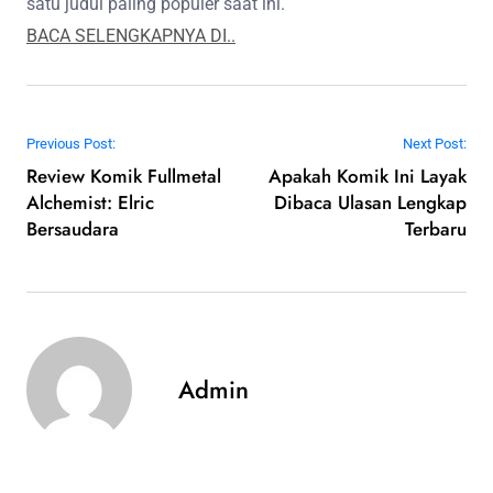
satu judul paling populer saat ini.
BACA SELENGKAPNYA DI..
Post navigation
Previous Post:
Next Post:
Review Komik Fullmetal
Apakah Komik Ini Layak
Alchemist: Elric
Dibaca Ulasan Lengkap
Bersaudara
Terbaru
Admin