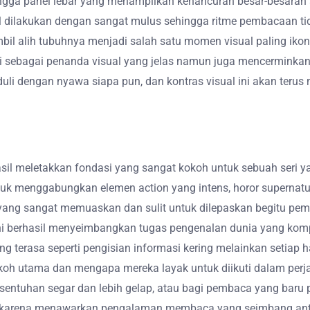
ngga panel lebar yang menampilkan kehancuran besar-besaran ak
l dilakukan dengan sangat mulus sehingga ritme pembacaan ti
bil alih tubuhnya menjadi salah satu momen visual paling iko
gsi sebagai penanda visual yang jelas namun juga mencerminkan
duli dengan nyawa siapa pun, dan kontras visual ini akan ter
hasil meletakkan fondasi yang sangat kokoh untuk sebuah ser
tuk menggabungkan elemen action yang intens, horor supernat
 yang sangat memuaskan dan sulit untuk dilepaskan begitu pem
ini berhasil menyeimbangkan tugas pengenalan dunia yang ko
g terasa seperti pengisian informasi kering melainkan setia
 utama dan mengapa mereka layak untuk diikuti dalam perja
ntuhan segar dan lebih gelap, atau bagi pembaca yang baru p
an karena menawarkan pengalaman membaca yang seimbang anta