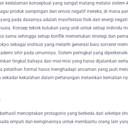
n kedalaman konseptual yang sangat matang melalui sistem k
agai produk sampingan dari emosi negatif mereka, di mana para
yang pada dasarnya adalah manifestasi fisik dari energi nega
sia. Konsep teknik kutukan yang unik untuk setiap individu m
sis sama sehingga setiap konflik memerlukan strategi dan p
yo sebagai institusi yang melatih generasi baru sorcerer memb
emi sihir pada umumnya. Sistem peringkat yang diperkenalkan,
nkan tingkat bahaya dari misi-misi yang harus dijalankan sert
tanpa pelatihan formal harus menghadapi ancaman yang jauh 
 sekadar kekalahan dalam pertarungan melainkan kematian nyat
n
berhasil menciptakan protagonis yang berbeda dari arketipe 
k pada empati dan keinginannya untuk membantu orang lain yan