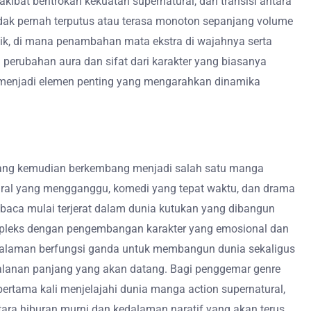
ibat bentrokan kekuatan supernatural, dan transisi antara
dak pernah terputus atau terasa monoton sepanjang volume
nik, di mana penambahan mata ekstra di wajahnya serta
 perubahan aura dan sifat dari karakter yang biasanya
us menjadi elemen penting yang mengarahkan dinamika
i yang kemudian berkembang menjadi salah satu manga
ural yang mengganggu, komedi yang tepat waktu, dan drama
baca mulai terjerat dalam dunia kutukan yang dibangun
mpleks dengan pengembangan karakter yang emosional dan
p halaman berfungsi ganda untuk membangun dunia sekaligus
lanan panjang yang akan datang. Bagi penggemar genre
ertama kali menjelajahi dunia manga action supernatural,
ra hiburan murni dan kedalaman naratif yang akan terus