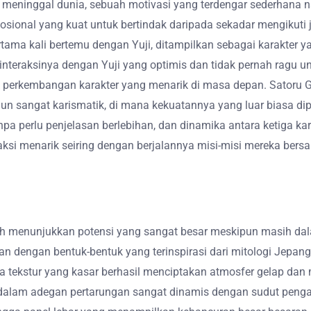
 meninggal dunia, sebuah motivasi yang terdengar sederhana 
ional yang kuat untuk bertindak daripada sekadar mengikuti ja
rtama kali bertemu dengan Yuji, ditampilkan sebagai karakter
nteraksinya dengan Yuji yang optimis dan tidak pernah ragu u
erkembangan karakter yang menarik di masa depan. Satoru Goj
n sangat karismatik, di mana kekuatannya yang luar biasa dip
pa perlu penjelasan berlebihan, dan dinamika antara ketiga ka
aksi menarik seiring dengan berjalannya misi-misi mereka ber
ah menunjukkan potensi yang sangat besar meskipun masih da
an dengan bentuk-bentuk yang terinspirasi dari mitologi Je
ta tekstur yang kasar berhasil menciptakan atmosfer gelap da
el dalam adegan pertarungan sangat dinamis dengan sudut peng