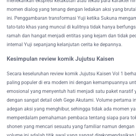
menekankan ekspresi ketakutan atau tekad para karakter hi
momen dialog yang tenang dengan ledakan aksi yang bruta
ini. Penggambaran transformasi Yuji ketika Sukuna mengam
tato-tato khas yang muncul di kulitnya tidak hanya berfun
ramah dan hangat menjadi entitas yang kejam dan tidak pe
internal Yuji sepanjang kelanjutan cerita ke depannya.
Kesimpulan review komik Jujutsu Kaisen
Secara keseluruhan review komik Jujutsu Kaisen Vol 1 ber
paling populer di era modern ini dengan kemampuannya un
emosional yang menyentuh hati menjadi satu paket naratif
dengan sangat detail oleh Gege Akutami. Volume pertama 
adegan aksi yang menghibur, sehingga tidak ada momen yan
memperdalam pemahaman pembaca tentang siapa para tokoh
shonen yang mencari sesuatu yang familiar namun dengan se
volume ini adalah titik awal yang sangat direkomendasik