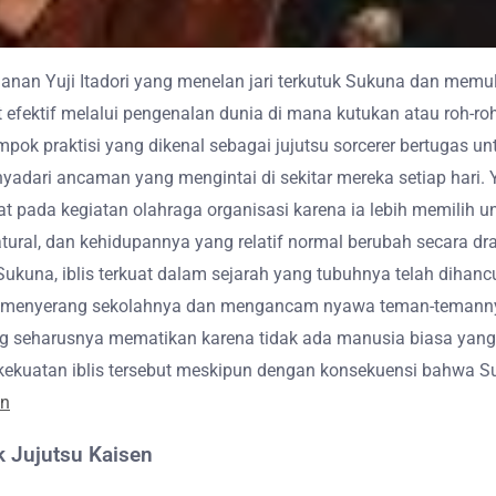
anan Yuji Itadori yang menelan jari terkutuk Sukuna dan memul
efektif melalui pengenalan dunia di mana kutukan atau roh-roh 
pok praktisi yang dikenal sebagai jujutsu sorcerer bertugas
ri ancaman yang mengintai di sekitar mereka setiap hari. Y
at pada kegiatan olahraga organisasi karena ia lebih memilih
ral, dan kehidupannya yang relatif normal berubah secara dra
kuna, iblis terkuat dalam sejarah yang tubuhnya telah dihancu
n menyerang sekolahnya dan mengancam nyawa teman-temannya,
ng seharusnya mematikan karena tidak ada manusia biasa ya
kekuatan iblis tersebut meskipun dengan konsekuensi bahwa S
an
 Jujutsu Kaisen